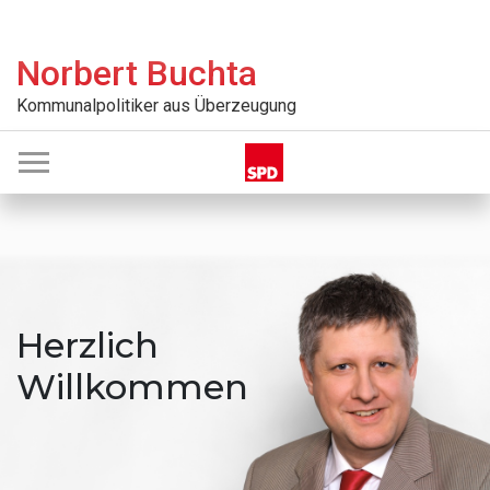
Zur
Skip
Zur
Zur
Hauptnavigation
to
Hauptsidebar
Fußzeile
Norbert Buchta
springen
main
springen
springen
content
Kommunalpolitiker aus Überzeugung
Herzlich
Willkommen