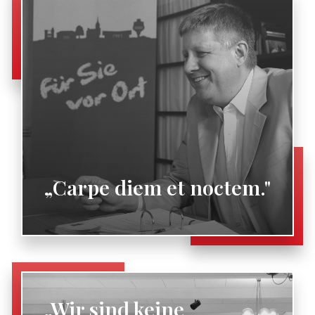
„Carpe diem et noctem."
„Wir sind keine