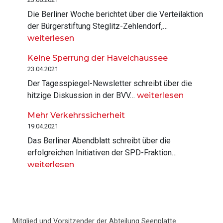
Die Berliner Woche berichtet über die Verteilaktion
Bürgerstiftu
der Bürgerstiftung Steglitz-Zehlendorf,…
übergibt
weiterlesen
Schutzweste
Keine Sperrung der Havelchaussee
23.04.2021
Der Tagesspiegel-Newsletter schreibt über die
Keine
hitzige Diskussion in der BVV…
weiterlesen
Sperrung
Mehr Verkehrssicherheit
der
19.04.2021
Havelchaussee
Das Berliner Abendblatt schreibt über die
Mehr
erfolgreichen Initiativen der SPD-Fraktion…
Verkehrssi
weiterlesen
Haupt-
Mitglied und Vorsitzender der Abteilung Seenplatte