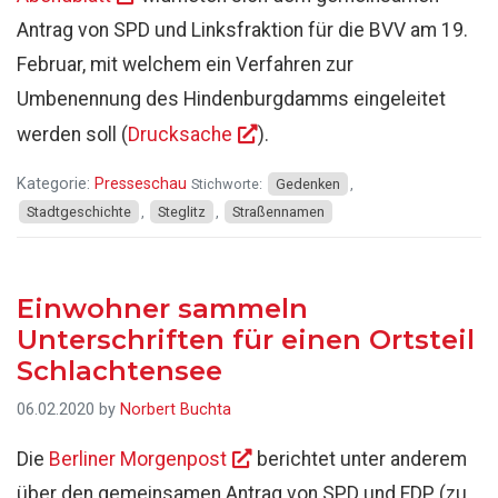
Antrag von SPD und Linksfraktion für die BVV am 19.
Februar, mit welchem ein Verfahren zur
Umbenennung des Hindenburgdamms eingeleitet
werden soll (
Drucksache
).
Kategorie:
Presseschau
Stichworte:
Gedenken
,
Stadtgeschichte
,
Steglitz
,
Straßennamen
Einwohner sammeln
Unterschriften für einen Ortsteil
Schlachtensee
06.02.2020
by
Norbert Buchta
Die
Berliner Morgenpost
berichtet unter anderem
über den gemeinsamen Antrag von SPD und FDP (zu