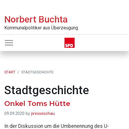
Zur
Skip
Zur
Zur
Hauptnavigation
to
Hauptsidebar
Fußzeile
Norbert Buchta
springen
main
springen
springen
content
Kommunalpolitiker aus Überzeugung
START
STADTGESCHICHTE
Stadtgeschichte
Onkel Toms Hütte
09.09.2020
by
presseschau
In der Diskussion um die Umbenennung des U-