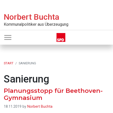
Zur
Skip
Zur
Zur
Hauptnavigation
to
Hauptsidebar
Fußzeile
Norbert Buchta
springen
main
springen
springen
content
Kommunalpolitiker aus Überzeugung
START
SANIERUNG
Sanierung
Planungsstopp für Beethoven-
Gymnasium
18.11.2019
by
Norbert Buchta