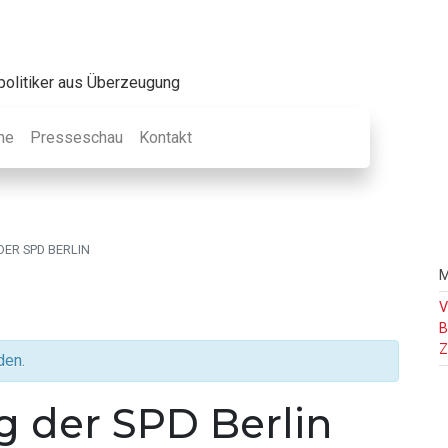
olitiker aus Überzeugung
ne
Presseschau
Kontakt
H
ER SPD BERLIN
M
S
V
B
Z
den.
g der SPD Berlin