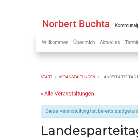
Zur
Skip
Zur
Zur
Hauptnavigation
to
Hauptsidebar
Fußzeile
springen
main
springen
springen
Norbert Buchta
Kommunalp
content
Willkommen
Über mich
Aktuelles
Termi
START
VERANSTALTUNGEN
LANDESPARTEITAG D
« Alle Veranstaltungen
Diese Veranstaltung hat bereits stattgefun
Landesparteita