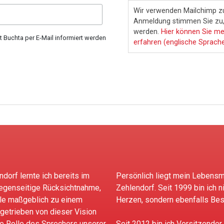
Wir verwenden Mailchimp zu
Anmeldung stimmen Sie zu, 
werden.
Hier können Sie me
rt Buchta per E-Mail informiert werden
erfahren (englische Sprache
orf lernte ich bereits im
Persönlich liegt mein Lebensm
egenseitige Rücksichtnahme,
Zehlendorf. Seit 1999 bin ich n
le maßgeblich zu einem
Herzen, sondern ebenfalls Bes
getrieben von dieser Vision
ie Rolle des Sprechers unserer
Seit 2012 bin ich Vorsitzender