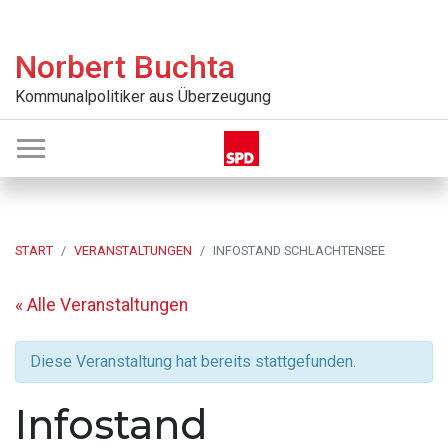
Zur
Skip
Zur
Zur
Hauptnavigation
to
Hauptsidebar
Fußzeile
Norbert Buchta
springen
main
springen
springen
content
Kommunalpolitiker aus Überzeugung
START
VERANSTALTUNGEN
INFOSTAND SCHLACHTENSEE
« Alle Veranstaltungen
Diese Veranstaltung hat bereits stattgefunden.
Infostand