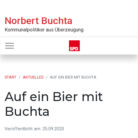
Zur
Skip
Zur
Zur
Hauptnavigation
to
Hauptsidebar
Fußzeile
Norbert Buchta
springen
main
springen
springen
content
Kommunalpolitiker aus Überzeugung
START
AKTUELLES
AUF EIN BIER MIT BUCHTA
Auf ein Bier mit
Buchta
Veröffentlicht am: 25.09.2020