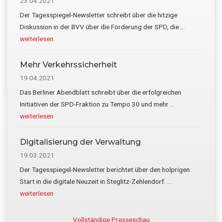
23.04.2021
übergibt
Der Tagesspiegel-Newsletter schreibt über die hitzige
Schutzwesten
Diskussion in der BVV über die Forderung der SPD, die …
Infos
weiterlesen
zum
Plugin
Mehr Verkehrssicherheit
Keine
19.04.2021
Sperrung
Das Berliner Abendblatt schreibt über die erfolgreichen
der
Initiativen der SPD-Fraktion zu Tempo 30 und mehr …
Havelchaussee
Infos
weiterlesen
zum
Plugin
Digitalisierung der Verwaltung
Mehr
19.03.2021
Verkehrssicherheit
Der Tagesspiegel-Newsletter berichtet über den holprigen
Start in die digitale Neuzeit in Steglitz-Zehlendorf. …
Infos
weiterlesen
zum
Plugin
Vollständige Presseschau